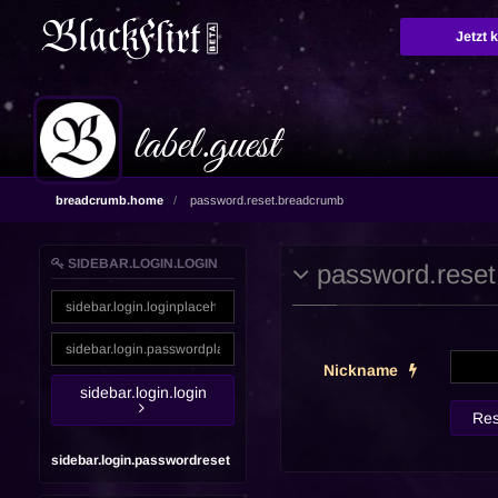
Jetzt 
label.guest
breadcrumb.home
password.reset.breadcrumb
SIDEBAR.LOGIN.LOGIN
password.reset
Nickname
sidebar.login.login
Res
sidebar.login.passwordreset