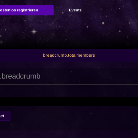
kostenlos registrieren
Events
breadcrumb.totalmembers
.breadcrumb
et